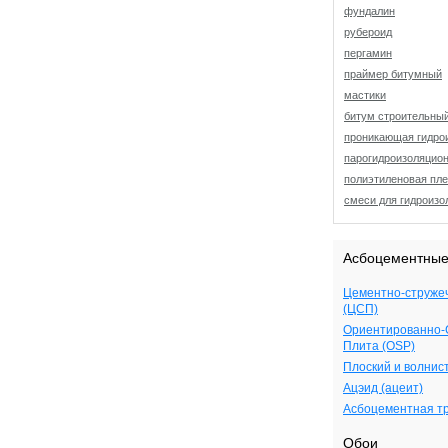
фундалин
рубероид
пергамин
праймер битумный
мастики
битум строительны
проникающая гидро
парогидроизоляцио
полиэтиленовая пле
смеси для гидроизо
Асбоцементные
Цементно-струже
(ЦСП)
Ориентированно-
Плита (OSP)
Плоский и волни
Ацэид (ацеит)
Асбоцементная т
Обои