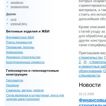
которых охарак
пенобетон
сориентироватьс
керамзитоблок
материала, а та
Дерево
стоить его испо
дальнейшее обс
сруб
клееный брус
Кроме описания
Бетонные изделия и ЖБИ
статей уходу за
для обработки 
Фундаментные ЖБИ
других конструк
Плиты перекрытия
свою специфику
Перемычки, прогоны
Инженерика
Приглашаем вас
Дорожное строительство
строительству
(
2
,
3
) ,
строител
Конструкционные элементы
и ремонтные ра
Гипсокартон и гипсокартонные
оборудование
(
1
конструкции
специалиста
.
Гипсокартон
Новости
Профили
Саморезы, метизы, дюбеля
18.12.2008
Сетка малярная и штукатурная, лента для
заделки швов (серпянка)
Финансовый
строитель