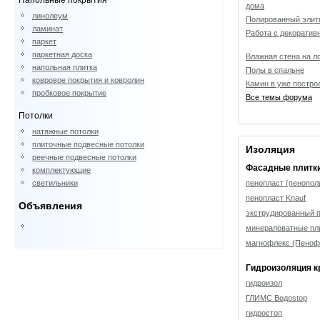
Напольные покрытия
дома
линолеум
Полированный элит
ламинат
Работа с декоратив
паркет
паркетная доска
Влажная стена на л
напольная плитка
Полы в спальне
ковровое покрытия и ковролин
Камин в уже постро
пробковое покрытие
Все темы форума
Потолки
натяжные потолки
плиточные подвесные потолки
Изоляция
реечные подвесные потолки
Фасадные плитк
комплектующие
светильники
пенопласт (пенопол
пенопласт Knauf
Объявления
экструдированный 
минераловатные пл
магнофлекс (Пеноф
Гидроизоляция к
гидроизол
ГЛИМС Водоstop
гидростоп