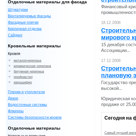
Отделочные материалы для фасада
Финансовый криз
Штукатурки
промышленности.
Вентилируемые фасады
Фасадные плитки
18.12.2008
Кирпичная отделка
Строительн
Сайдинг
мирового к
15 декабря сост
Кровельные материалы
Ассоциации...
Кровля
17.12.2008
металлочерепица
керамическая черепица
Строительн
битумная черепица
плановую 
профнастил
Государство пре
еврошифер
высокой...
Пленки и утеплители
Декор
Юридическая ко
продаже от 25.0
Водосточные системы
Флюгеры
Системы безопасности кровли
Сегодня на 
Отделочные материалы
Самый лучший мате