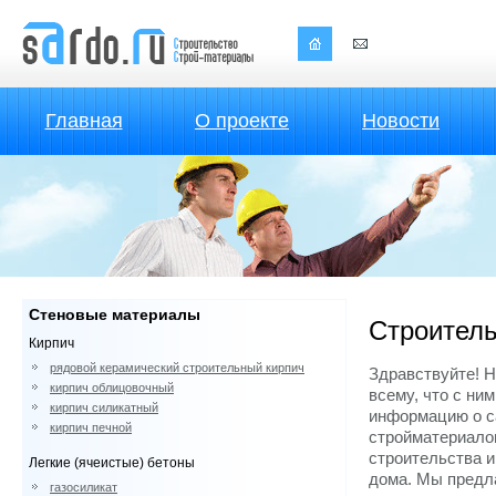
Главная
О проекте
Новости
Стеновые материалы
Строитель
Кирпич
рядовой керамический строительный кирпич
Здравствуйте! 
кирпич облицовочный
всему, что с ни
кирпич силикатный
информацию о с
кирпич печной
стройматериалов
строительства и
Легкие (ячеистые) бетоны
дома. Мы предл
газосиликат